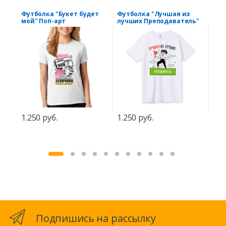
Футболка "Букет будет
Футболка "Лучшая из
Фут
мой" Поп-арт
лучших Преподаватель"
1.
1.250 руб.
1.250 руб.
Подпишись на рассылку