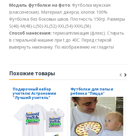
Модель
футболки
на
фото
:
Футболка
мужская
(
классическая
).
Материал
:
джерси
,
хлопок
100%.
Футболка
без
боко
в
ых
швов.
Плотность
150гр
.
Размеры
S(46)-M(48)-L(50)-XL(52)
-XXL
(54)
-XXXL
(56)
Способ
нанесения
:
термоаппликация
(
флекс
).
Стирать
в
стиральной
машине
при t
до
40С
.
Перед
стиркой
выв
ернуть
наизнанку
.
По
изображению
не
гладить
!
Похожие товары
Подарочный набор
Футболки для папы и
Фут
учителю Астрономии
ребенка "Пицца"
тре
"Лучший учитель"