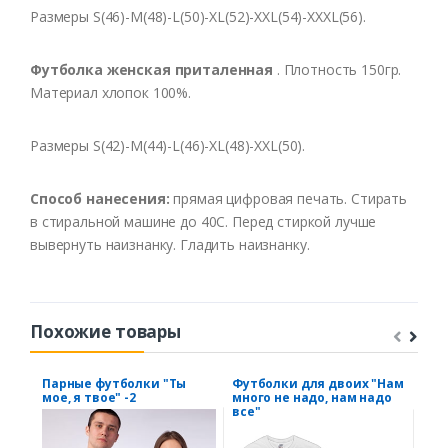
Размеры S(46)-M(48)-L(50)-XL(52)-XXL(54)-XXXL(56).
Футболка женская приталенная
. Плотность 150гр.
Материал хлопок 100%.
Размеры S(42)-M(44)-L(46)-XL(48)-XXL(50).
Способ нанесения:
прямая цифровая печать. Стирать
в стиральной машине до 40С. Перед стиркой лучше
вывернуть наизнанку. Гладить наизнанку.
Похожие товары
Парные футболки "Ты
Футболки для двоих "Нам
Фут
мое, я твое" -2
много не надо, нам надо
мол
все"
mar