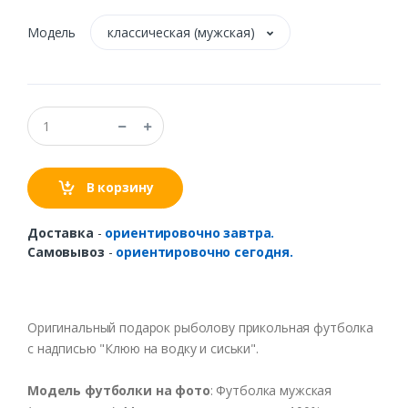
Модель
классическая (мужская)
В корзину
Доставка
-
ориентировочно завтра.
Самовывоз
-
ориентировочно сегодня.
Оригинальный
подарок
рыболо
ву
прикольная
футболка
с
надписью
"
Клюю
на
в
одку
и
сиськи
".
Модель
футболки
на
фото
:
Футболка
мужская