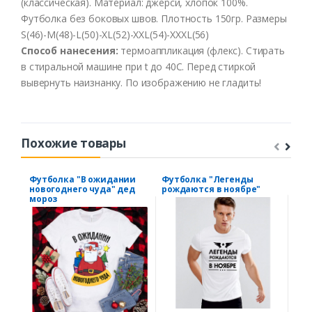
(
классическая
).
Материал
:
джерси
,
хлопок
100%.
Футболка
без
боко
в
ых
швов.
Плотность
150гр
.
Размеры
S(46)-M(48)-L(50)-XL(52)
-XXL
(54)
-XXXL
(56)
Способ
нанесения
:
термоаппликация
(
флекс
).
Стирать
в
стиральной
машине
при t
до
40С
.
Перед
стиркой
выв
ернуть
наизнанку
.
По
изображению
не
гладить
!
Похожие товары
Футболка "В ожидании
Футболка "Легенды
Фут
новогоднего чуда" дед
рождаются в ноябре"
луч
мороз