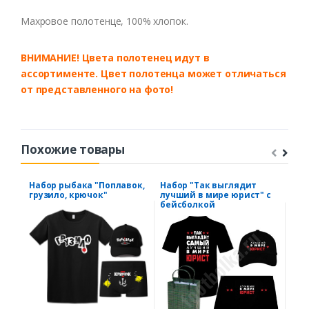
Махровое полотенце, 100% хлопок.
ВНИМАНИЕ! Цвета полотенец идут в
ассортименте. Цвет полотенца может отличаться
от представленного на фот
о!
Похожие товары
Набор рыбака "Поплавок,
Набор "Так выглядит
Ков
грузило, крючок"
лучший в мире юрист" с
"Ко
бейсболкой