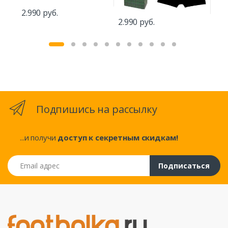
2.990 руб.
2.4
2.990 руб.
Подпишись на рассылку
...и получи
доступ к секретным скидкам!
Email адрес
Подписаться