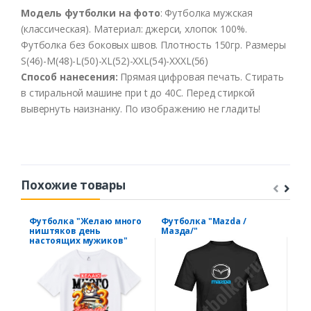
Модель
футболки
на
фото
:
Футболка
мужская
(
классическая
).
Материал
:
джерси
,
хлопок
100%.
Футболка
без боковых швов.
Плотность
150гр
.
Размеры
S(46)-M(48)-L(50)-XL(52)-XXL(54)-XXXL(56)
Способ
нанесения
:
Прямая цифровая печать.
Стирать
в
стиральной
машине
при t
до
40С
.
Перед
стиркой
выв
ернуть
наизнанку
.
По
изображению
не
гладить
!
Похожие товары
Футболка "Желаю много
Футболка "Mazda /
Фут
ништяков день
Мазда/"
муж
настоящих мужиков"