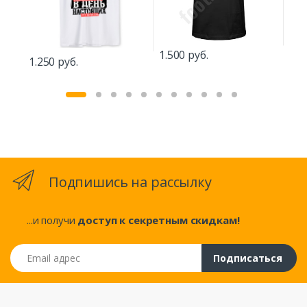
1.500 руб.
1.2
1.250 руб.
Подпишись на рассылку
...и получи
доступ к секретным скидкам!
Email адрес
Подписаться