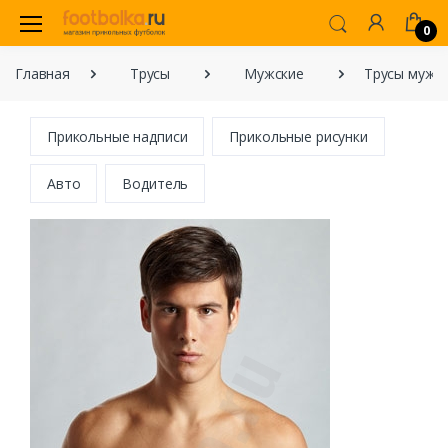
0
Главная
Трусы
Мужские
Трусы мужс
Прикольные надписи
Прикольные рисунки
Авто
Водитель