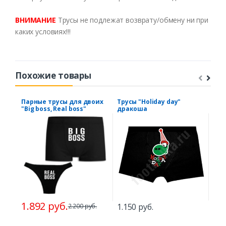
ВНИМАНИЕ
Трусы не подлежат возврату/обмену ни при
каких условиях!!!
Похожие товары
Парные трусы для двоих
Трусы "Holiday day"
Тру
"Big boss, Real boss"
дракоша
гот
1.892 руб.
1.1
1.150 руб.
2.200 руб.