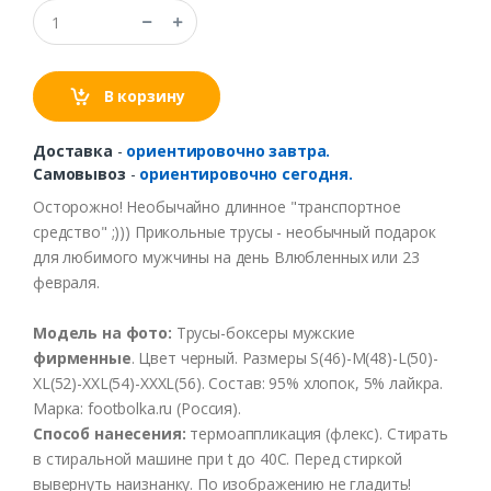
В корзину
Доставка
-
ориентировочно завтра.
Самовывоз
-
ориентировочно сегодня.
Осторожно! Необычайно длинное "транспортное
средство" ;))) Прикольные трусы - необычный подарок
для любимого мужчины на день Влюбленных или 23
февраля.
Модель на фото:
Трусы-боксеры мужские
фирменные
. Цвет черный. Размеры S(46)-M(48)-L(50)-
XL(52)-XXL(54)-XXXL(56). Состав: 95% хлопок, 5% лайкра.
Марка: footbolka.ru (Россия).
Способ нанесения:
термоаппликация (флекс). Стирать
в стиральной машине при t до 40С. Перед стиркой
вывернуть наизнанку. По изображению не гладить!