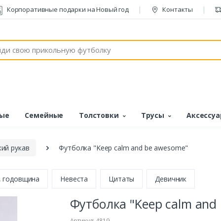
Корпоративные подарки на Новый год
Контакты
ые
Семейные
Толстовки
Трусы
Аксессу
ий рукав
Футболка "Keep calm and be awesome"
, годовщина
Невеста
Цитаты
Девичник
Футболка "Keep calm and
Артикул: 4819