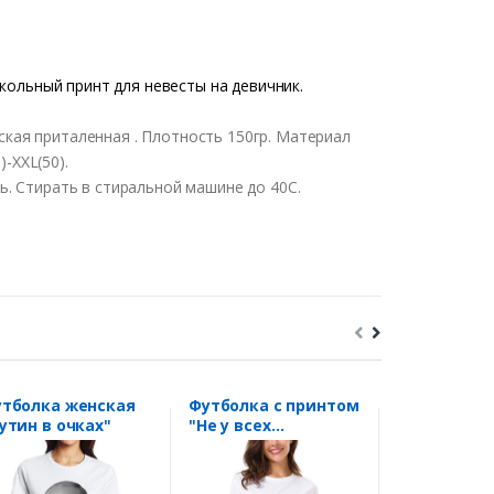
кольный принт для невесты на девичник.
кая приталенная . Плотность 150гр. Материал
)-XXL(50).
. Стирать в стиральной машине до 40С.
тболка женская
Футболка с принтом
Футболка
утин в очках"
"Не у всех
"Explosion"
шикарный вкус"
в УФ