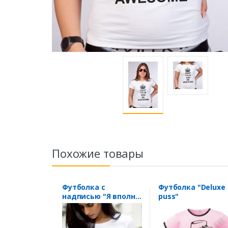
Похожие товары
Футболка с
Футболка "Deluxe
надписью "Я вполне
puss"
уравнобешена"