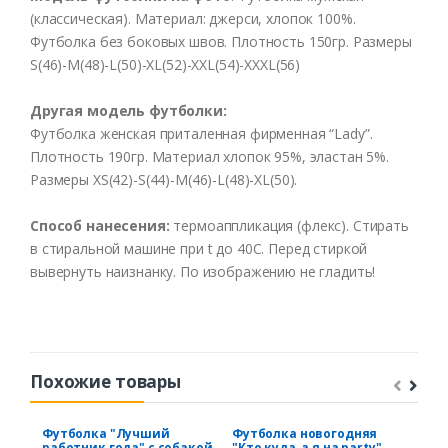
(
классическая
).
Материал
:
джерси
,
хлопок
100%.
Футболка
без
боко
в
ых
швов.
Плотность
150гр
.
Размеры
S(46)-M(48)-L(50)-XL(52)
-XXL
(54)
-XXXL
(56)
Другая
модель
футболки
:
Футболка
женская
приталенная
фирменная
“Lady”.
Плотность
190гр
.
Материал
хлопок
95%,
эластан
5%.
Размеры
XS
(42)-S(44)-M(46)-L(48)-XL(50).
Способ
нанесения
:
термоаппликация
(
флекс
).
Стирать
в
стиральной
машине
при t
до
40С
.
Перед
стиркой
выв
ернуть
наизнанку
.
По
изображению
не
гладить
!
Похожие товары
Футболка "Лучший
Футболка новогодняя
Фут
работник года" с собакой
"Кто куда, а я на party"