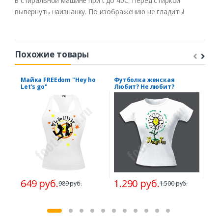
в стиральной машине при t до 40С. Перед стиркой
вывернуть наизнанку. По изображению не гладить!
Похожие товары
Майка FREEdom "Hey ho
Футболка женская
Фут
Let's go"
Любит? Не любит?
вып
1.2
649 руб.
1.290 руб.
989 руб.
1.500 руб.