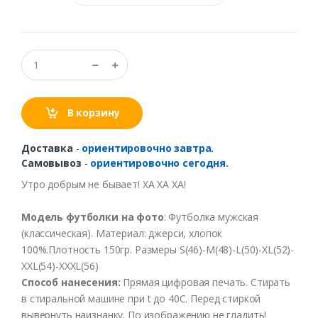
В корзину
Доставка
-
ориентировочно завтра.
Самовывоз
-
ориентировочно сегодня.
Утро добрым не бывает! ХА ХА ХА!
Модель футболки на фото
: Футболка мужская
(классическая). Материал: джерси, хлопок
100%.Плотность 150гр. Размеры S(46)-M(48)-L(50)-XL(52)-
XXL(54)-XXXL(56)
Способ
нанесения
:
Прямая цифровая печать.
Стирать
в
стиральной
машине
при t
до
40С
.
Перед
стиркой
выв
ернуть
наизнанку
.
По
изображению
не
гладить
!