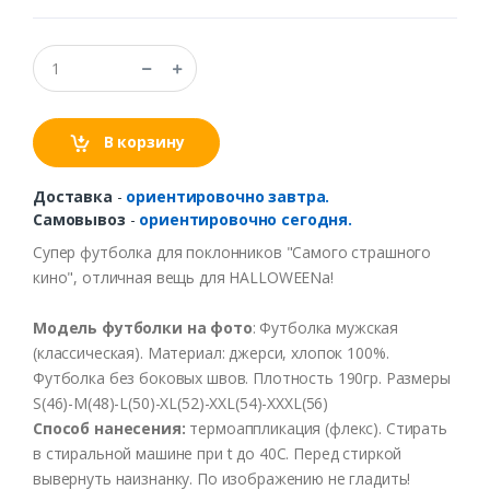
В корзину
Доставка
-
ориентировочно завтра.
Самовывоз
-
ориентировочно сегодня.
Супер
футболка
для
поклоннико
в "
Самого
страшного
кино
",
отличная
вещь для
HALLOWEENa
!
Модель
футболки
на
фото
:
Футболка
мужская
(
классическая
).
Материал
:
джерси
,
хлопок
100%.
Футболка
без
боко
в
ых
швов.
Плотность
190гр
.
Размеры
S(46)-M(48)-L(50)-XL(52)
-XXL
(54)
-XXXL
(56)
Способ
нанесения
:
термоаппликация
(
флекс
).
Стирать
в
стиральной
машине
при t
до
40С
.
Перед
стиркой
выв
ернуть
наизнанку
.
По
изображению
не
гладить
!