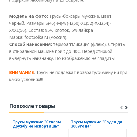
Модель
на
фото
:
Трусы-боксеры
мужские
. Цвет
черный
. Размеры S(46)-M(48)-L(50)-XL(52)-XXL(54)-
XXXL(56). Состав: 95%
хлопок
, 5%
лайкра
.
Марка
: footbolka.ru (
Россия
).
Способ
нанесения
:
термоаппликация
(
флекс
).
Стирать
в
стиральной
машине
при t
до
40С
.
Перед
стиркой
вывернуть
наизнанку
.
По
изображению
не
гладить
!
ВНИМАНИЕ
.
Трусы
не
подлежат
возврату/
обмену
ни
при
каких
условиях!!!
Похожие товары
Трусы мужские "Сексом
Трусы мужские "Годен до
Пар
дружбу не испортишь"
3009 года"
"Ми
вну