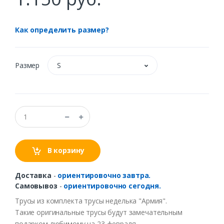
Как определить размер?
Размер
S
В корзину
Доставка
-
ориентировочно завтра.
Самовывоз
-
ориентировочно сегодня.
Трусы
из
комплекта
трусы
неделька
"
Армия
".
Такие
оригинальные
трусы
будут
замечательным
подарком
любимому
на
23 февраля.