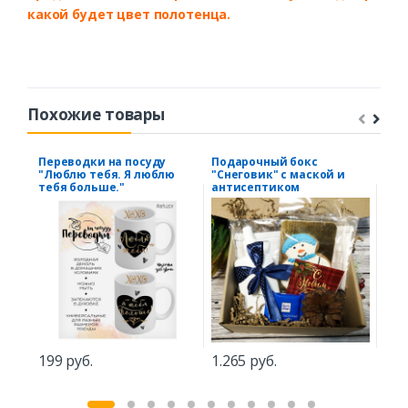
какой будет цвет полотенца.
Похожие товары
Переводки на посуду
Подарочный бокс
Бан
"Люблю тебя. Я люблю
"Снеговик" с маской и
тебя больше."
антисептиком
1.4
199 руб.
1.265 руб.