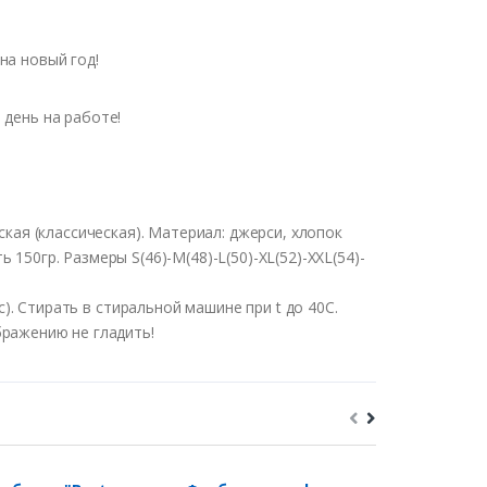
на новый год!
 день на работе!
ская
(
классическая
).
Материал
:
джерси
,
хлопок
ть
150гр
.
Размеры
S(46)-M(48)-L(50)-XL(52)-XXL(54)-
с
).
Стирать
в
стиральной
машине
при t
до
40С
.
бражению
не гладить!