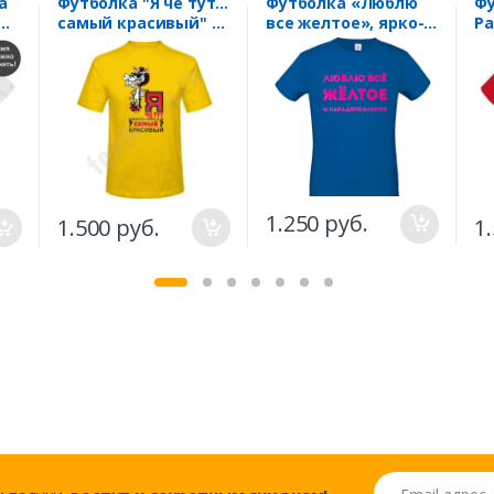
а
Футболка "Я че тут...
Футболка «Люблю
Фу
самый красивый" /
все желтое», ярко-
Pa
лошадь/
синяя
1.250 руб.
1.500 руб.
1
Email адрес