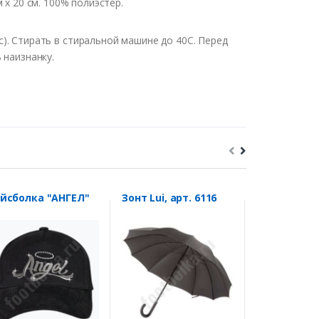
 х 20 см. 100% полиэстер.
с
).
Стирать
в
стиральной
машине
до
40С
.
Перед
ь
наизнанку
.
Бейсболка "АНГЕЛ"
Зонт Lui, арт. 6116
Полотенце 
зодиака "С