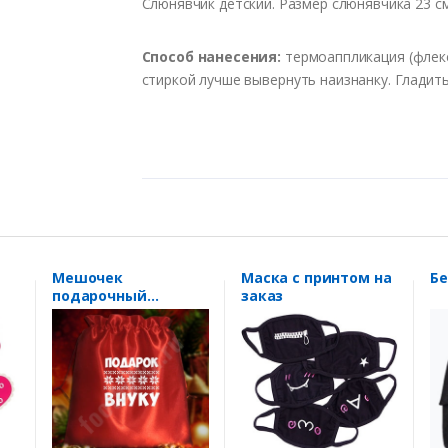
Слюнявчик детский. Размер слюнявчика 23 см
Способ
нанесения
:
термоаппликация
(
флек
стиркой
лучше
выв
ернуть
наизнанку
.
Гладит
Мешочек
Маска с принтом на
подарочный
заказ
"Подарок внуку"