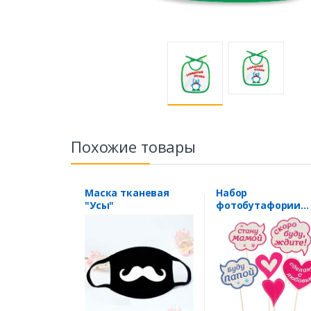
Похожие товары
Маска тканевая
Набор
"Усы"
фотобутафории
"Скоро буду,
ждите!" девочка