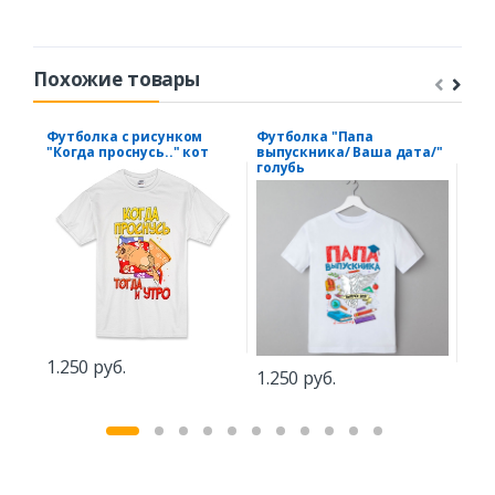
Похожие товары
Футболка с рисунком
Футболка "Папа
Фут
"Когда проснусь.." кот
выпускника/ Ваша дата/"
Gam
голубь
1.250 руб.
1.5
1.250 руб.