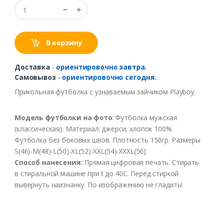
В корзину
Доставка
-
ориентировочно завтра.
Самовывоз
-
ориентировочно сегодня.
Прикольная футболка с узнаваемым зайчиком Playboy.
Модель
футболки
на
фото
:
Футболка
мужская
(
классическая
).
Материал
:
джерси
,
хлопок
100%.
Футболка
без
боко
в
ых
швов.
Плотность
150гр
.
Размеры
S(46)-M(48)-L(50)-XL(52)
-XXL
(54)
-XXXL
(56)
Способ нанесения:
Прямая цифровая печать. Стирать
в стиральной машине при t до 40С. Перед стиркой
вывернуть наизнанку. По изображению не гладить!