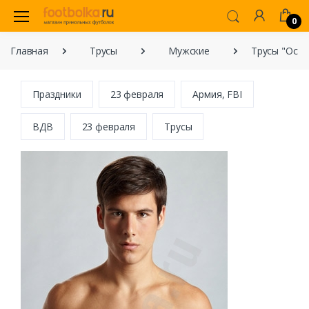
0
Главная
Трусы
Мужские
Трусы "Ост
Праздники
23 февраля
Армия, FBI
ВДВ
23 февраля
Трусы