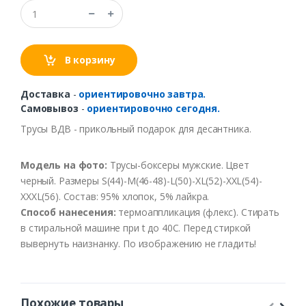
В корзину
Доставка
-
ориентировочно завтра.
Самовывоз
-
ориентировочно сегодня.
Трусы ВДВ - прикольный подарок для десантника.
Модель
на
фото
:
Трусы-боксеры
мужские
. Цв
ет
черный
. Размеры S(44)-M(46-48)-L(50)-XL(52)-XXL(54)-
XXXL(56).
Соста
в: 95%
хлопок
, 5%
лайкра
.
Способ
нанесения
:
термоаппликация
(
флекс
).
Стирать
в
стиральной
машине
при t
до
40С
.
Перед
стиркой
выв
ернуть
наизнанку
.
По
изображению
не
гладить
!
Похожие товары