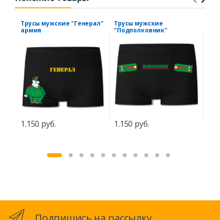
Трусы мужские "Генерал"
Трусы мужские
Тру
армия
"Подполковник"
дра
1.150 руб.
1.150 руб.
1.1
Подпишись на рассылку