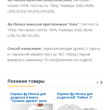
хлопок 100%. Плотность 150гр. Размеры S(46)-M(48)-
L(50)-XL(52)-XXL(54)-XXXL(56).
Футболка женская приталенная “miss”
. Плотность
150гр. Материал хлопок 100%. Размеры S(42)-M(44)-
L(46)-XL(48)-XXL(50).
Способ нанесения:
термоаппликация (флекс). Стирать
в стиральной машине при t до 40С. Перед стиркой
вывернуть наизнанку. По изображению не гладить!
Похожие товары
Парные футболки для
Парные футболки для
Фут
дедушки и внука
родителей "Лайки -2"
сын
"Лучшие друзья" руки