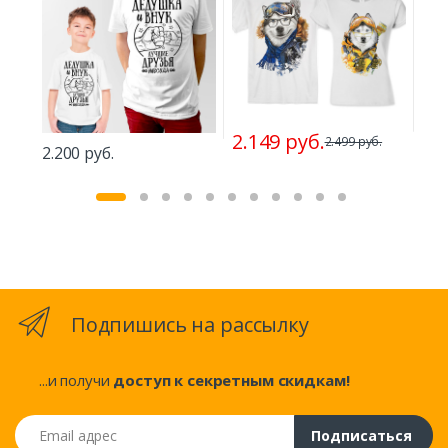
2.149 руб.
2.4
2.499 руб.
2.200 руб.
Подпишись на рассылку
...и получи
доступ к секретным скидкам!
Email адрес
Подписаться