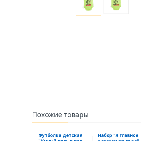
Похожие товары
Футболка детская
Набор "Я главное
"Умный весь в папу.
украшение года" 