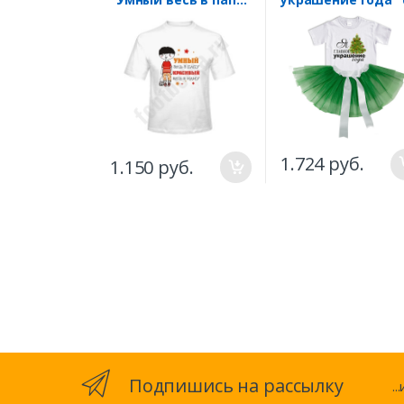
Красивый весь в
зеленой юбкой
маму"
1.724 руб.
1.150 руб.
Подпишись на рассылку
.