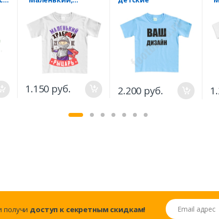
храбрый рыцарь" 23
Ва
февраля
ко
1.150 руб.
2.200 руб.
1
Email адрес
..и получи
доступ к секретным скидкам!