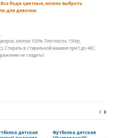
. Все боди цветные, можно выбрать
ли для девочки.
.
джерси, хлопок 100%. Плотность 150гр.
. Стирать в стиральной машине при t до 40С.
бражению не гладить!
тболка детская
Футболка детская
Набор "На
икки" (укажите
"ОчаровашкО"
маленькая