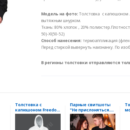
Модель
на
фото
:
Толстовка с капюшоном .
вытяжным шнурком.
Ткань: 80% хлопок , 20% полиэстер.
Плотност
50)
-Xl
(50-52)
Способ
нанесения
:
термоаппликация
(
флек
Перед
стиркой
выв
ернуть
наизнанку
.
По
изо
В регионы толстовки отправляются тол
Толстовка с
Парные свитшоты
То
капюшоном Freedom
"Не прислоняться.
мо
me
"Skater"
Мне можно"
"H