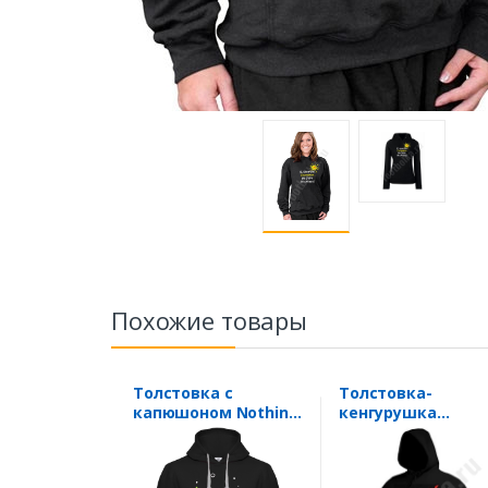
Похожие товары
Толстовка с
Толстовка-
капюшоном Nothing
кенгурушка
Found
Halloween "Welco
to Hell"