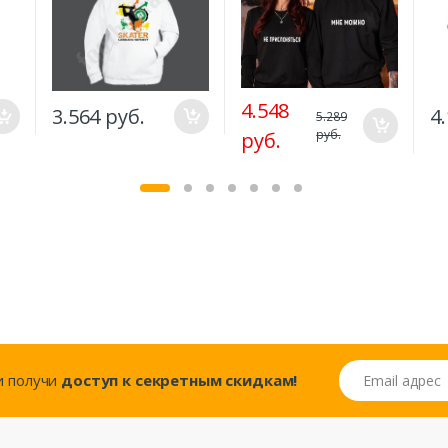
4.548
3.564 руб.
4
5.289
руб.
руб.
Email адрес
..и получи
доступ к секретным скидкам!