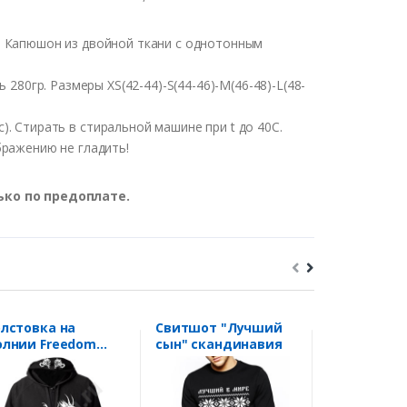
 Капюшон из двойной ткани с однотонным
ь
280гр
.
Размеры
XS(42-44)-S(44-46)-M(46-48)-L(48-
с
).
Стирать
в
стиральной
машине
при t
до
40С
.
бражению
не
гладить
!
ько по предоплате.
лстовка на
Свитшот "Лучший
Толстовка 
лнии Freedom
сын" скандинавия
молнии Fr
idden Dragon"
"Дракон,
приносящи