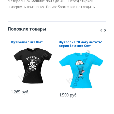
в
стиральной
машине
при t
до
40С
.
Перед
стиркой
вывернуть
наизнанку
.
По
изображению
не
гладить
!
Похожие товары
Футболка "Piratka"
Футболка "Я могу летать"
Фут
серия Extreme Cow
учи
1.265 руб.
1.500 руб.
1.2