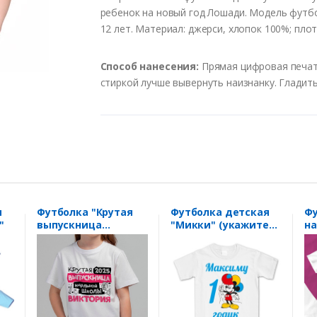
ребенок на новый год Лошади. Модель футбол
12 лет. Материал: джерси, хлопок 100%; плот
Способ нанесения:
Прямая цифровая печать
стиркой лучше вывернуть наизнанку. Гладить
я
Футболка "Крутая
Футболка детская
Фу
"
выпускница
"Микки" (укажите
на
начальной школы" с
Ваше имя и
"М
именем на заказ
количество лет)
бо