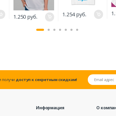
1
1.254 руб.
1.250 руб.
Email адрес
..и получи
доступ к секретным скидкам!
Информация
О компа