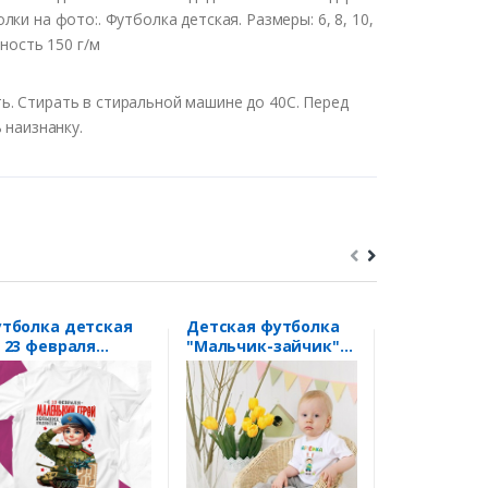
ки на фото:. Футболка детская. Размеры: 6, 8, 10,
ность 150 г/м
. Стирать в стиральной машине до 40С. Перед
 наизнанку.
тболка детская
Детская футболка
Футболка с
 23 февраля
"Мальчик-зайчик"-
надписью "
аленький герой
любое Ваше имя!
рождения 5
льших подвигов"