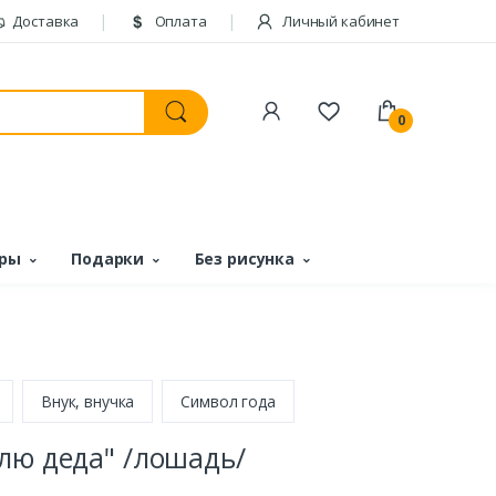
Доставка
Оплата
Личный кабинет
0
ары
Подарки
Без рисунка
Внук, внучка
Символ года
лю деда" /лошадь/