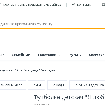
Корпоративные подарки на Новый год
Контакты
ые
Семейные
Толстовки
Трусы
Аксессу
 детская "Я люблю деда" /лошадь/
озы овцы 2027
Семья
Лошади
Бабушка и дедушка
Футболка детская "Я люб
Артикул: 8380