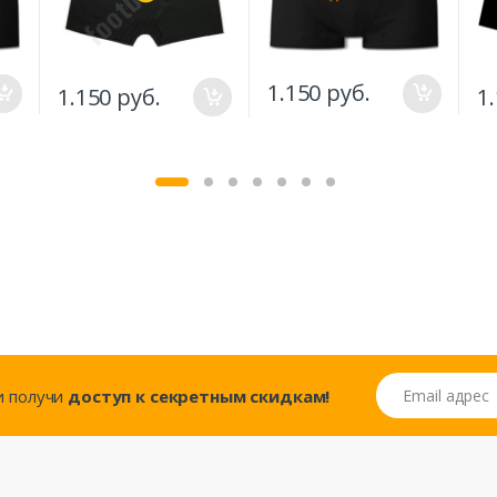
1.150 руб.
1.150 руб.
1
Email адрес
..и получи
доступ к секретным скидкам!