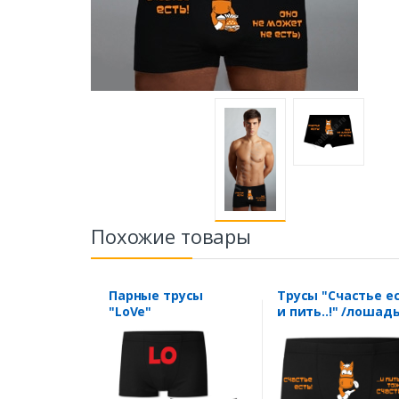
Похожие товары
Парные трусы
Трусы "Счастье е
"LoVe"
и пить..!" /лошадь