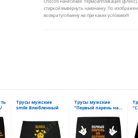
Способ нанесения: термоаппликация (флекс).
стиркой вывернуть наизнанку. По изображе
возврату/обмену ни при каких условиях!!!
сть
Трусы мужские
Трусы мужские
Т
/
smile Влюбленный
"Первый парень на
"С
деревне"
и