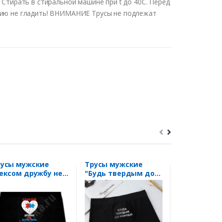
 Стирать в стиральной машине при t до 40С. Перед
нию не гладить! ВНИМАНИЕ Трусы не подлежат
русы мужские
Трусы мужские
Трусы жен
ексом дружбу не
"Будь твердым до
"Счастливы
спортишь"
конца"
не..."