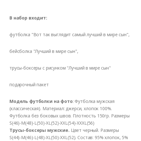
В набор входит:
футболка "Вот так выглядит самый лучший в мире сын",
бейсболка "Лучший в мире сын",
трусы-боксеры с рисунком "Лучший в мире сын"
подарочный пакет
Модель
футболки
на
фото
:
Футболка
мужская
(
классическая
).
Материал
:
джерси
,
хлопок
100%.
Футболка
без боковых швов.
Плотность
150гр
.
Размеры
S(46)-M(48)-L(50)-XL(52)-XXL(54)-XXXL(56)
Трусы-боксеры
мужские
.
Цвет
черный
.
Размеры
S(44)-M(46)-L(48)-XL(50)-XXL(52). Состав: 95%
хлопок
, 5%