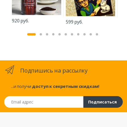
920 руб.
518
599 руб.
Подпишись на рассылку
...и получи
доступ к секретным скидкам!
Email адрес
Подписаться