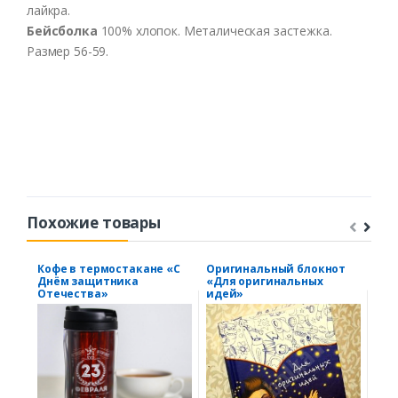
лайкра
.
Бейсболка
100%
хлопок
.
Металическая
застежка
.
Размер
56-59.
Похожие товары
Кофе в термостакане «С
Оригинальный блокнот
Кру
Днём защитника
«Для оригинальных
заб
Отечества»
идей»
роз