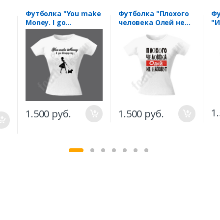
Футболка "You make
Футболка "Плохого
Ф
Money. I go
человека Олей не
"И
Shopping"
назовут"
м
1
1.500 руб.
1.500 руб.