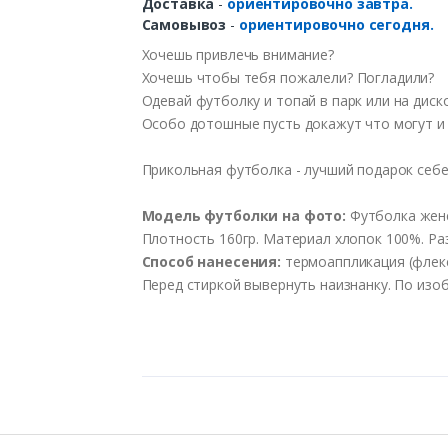
Доставка
-
ориентировочно завтра.
Самовывоз
-
ориентировочно сегодня.
Хочешь
привлечь внимание?
Хочешь
чтобы
тебя
пожалели
?
Погладили
?
Одевай
футболку
и
топай
в
парк
или
на
диск
Особо
дотошные
пусть
докажут
что
могут
Прикольная футболка - лучший подарок себ
Модель футболки на фото:
Футболка женс
Плотность 160гр. Материал хлопок 100%. Разм
Способ нанесения:
термоаппликация (флекс)
Перед стиркой вывернуть наизнанку. По изо