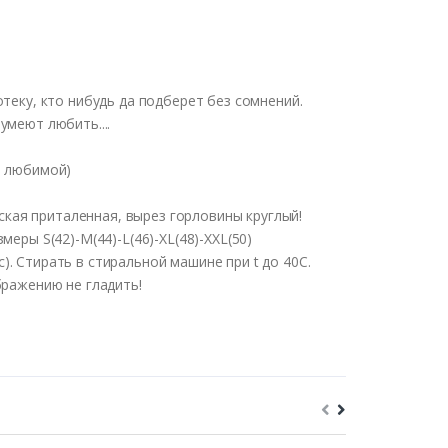
отеку
, кто
нибудь
да
подберет
без
сомнений
.
и
умеют
любить
....
е любимой)
кая приталенная, вырез горловины круглый!
еры S(42)-M(44)-L(46)-XL(48)-XXL(50)
. Стирать в стиральной машине при t до 40С.
бражению не гладить!