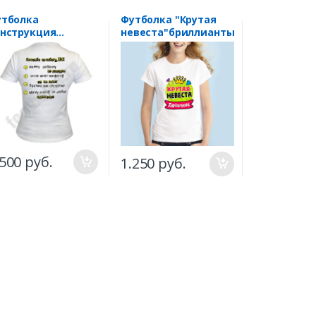
утболка
Футболка "Крутая
Футболка "Fuckin
нструкция
невеста"бриллианты
princess"
олодой мамы"
.500 руб.
1.500 руб
1.250 руб.