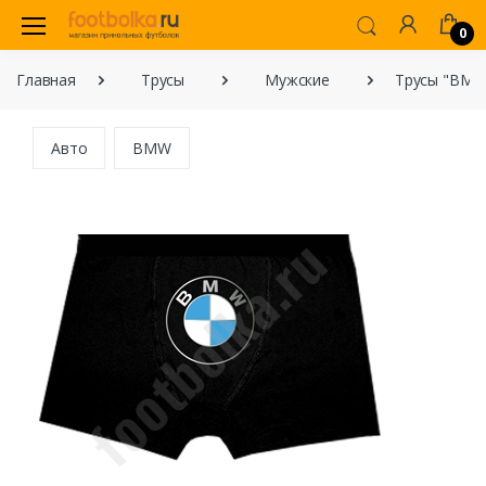
0
Главная
Трусы
Мужские
Трусы "BMW
Авто
BMW