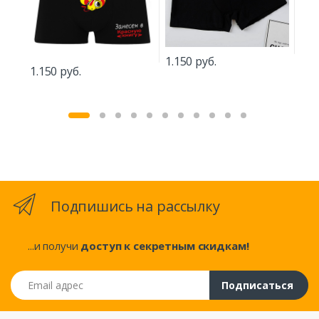
1.150 руб.
1.150 руб.
1.1
Подпишись на рассылку
...и получи
доступ к секретным скидкам!
Email адрес
Подписаться