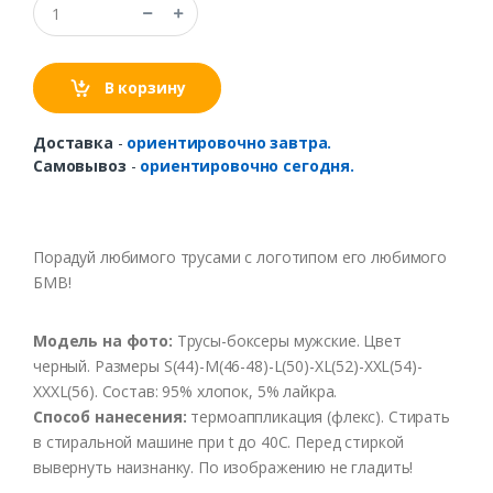
В корзину
Доставка
-
ориентировочно завтра.
Самовывоз
-
ориентировочно сегодня.
Порадуй любимого трусами с логотипом его любимого
БМВ!
Модель
на
фото
:
Трусы-боксеры
мужские
. Цв
ет
черный
. Размеры S(44)-M(46-48)-L(50)-XL(52)-XXL(54)-
XXXL(56).
Соста
в: 95%
хлопок
, 5%
лайкра
.
Способ
нанесения
:
термоаппликация
(
флекс
).
Стирать
в
стиральной
машине
при t
до
40С
.
Перед
стиркой
выв
ернуть
наизнанку
.
По
изображению
не
гладить
!