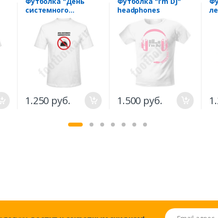
Футболка "День
Футболка "I'm DJ"
Фу
системного
headphones
ле
администратора"
Но
м
1.250 руб.
1.500 руб.
1
Email адрес