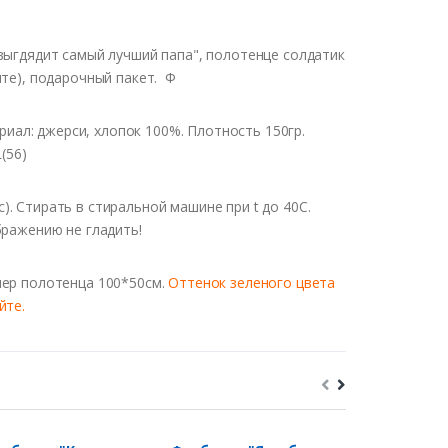
выгдядит самый лучший папа", полотенце солдатик
нте), подарочный пакет. Ф
иал: джерси, хлопок 100%. Плотность 150гр.
L(56)
. Стирать в стиральной машине при t до 40С.
бражению не гладить!
мер полотенца 100*50см.
Оттенок зеленого цвета
йте.