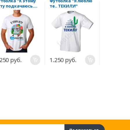
тболка "К этому
Футболка "Я люблю
Футболка "
ту подкачаюсь.
те.. ТЕКИЛУ!"
бокала нет
 это не точно"
ышь
.250 руб.
1.250 руб.
1.500 руб