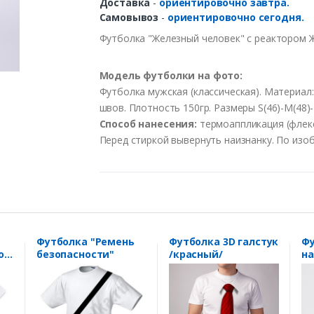
Доставка
-
ориентировочно завтра.
Самовывоз
-
ориентировочно сегодня.
Футболка "Железный человек" с реактором 
Модель футболки на фото:
Футболка мужская (классическая). Материал
швов. Плотность 150гр. Размеры S(46)-M(48)-L
Способ нанесения:
термоаппликация (флекс)
Перед стиркой вывернуть наизнанку. По изо
Футболка "Ремень
Футболка 3D галстук
Фу
о
безопасности"
/красный/
на
то
де