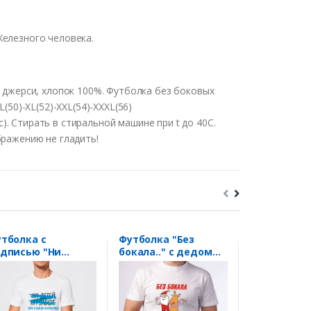
Железного человека.
: джерси, хлопок 100%. Футболка без боковых
(50)-XL(52)-XXL(54)-XXXL(56)
. Стирать в стиральной машине при t до 40С.
бражению не гладить!
тболка с
Футболка "Без
Футболка F
дписью "Ни
бокала.." с дедом
"Viva la Rev
тей, ни забот"
морозом