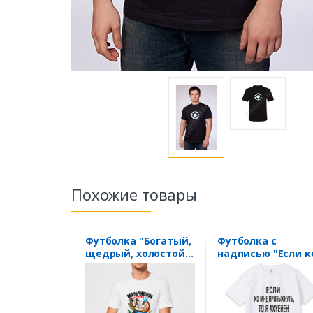
Похожие товары
Футболка "Богатый,
Футболка с
щедрый, холостой"
надписью "Если к
горячий
мне привыкнуть, 
мальчишник
я.."