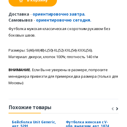
Доставка
-
ориентировочно завтра.
Самовывоз
-
ориентировочно сегодня.
Футболка
мужская
классическая
с
коротким
рукавом без
боковых швов.
Размеры
: S(46)-M(48)-L(50)-XL(52)-XXL(54)-XXXL(56).
Материал: джерси, хлопок 100%; плотность 140 г/м
ВНИМАНИЕ.
Если Вы не уверены в размере, попросите
менеджера привезти для примерки два размера (только для
Москвы)
Похожие товары
Бейсболка Unit Generic,
Футболка женская с V-
Фут
арт. 5291
обр. вырезом, арт. 1874
год