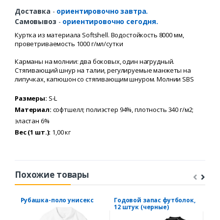
Доставка
-
ориентировочно завтра.
Самовывоз
-
ориентировочно сегодня.
Куртка из материала Softshell. Водостойкость 8000 мм,
проветриваемость 1000 г/мл/сутки
Карманы на молнии: два боковых, один нагрудный.
Стягивающий шнур на талии, регулируемые манжеты на
липучках, капюшон со стягивающим шнуром. Молнии SBS
Размеры:
S-L
Материал:
софтшелл; полиэстер 94%, плотность 340 г/м2;
эластан 6%
Вес (1 шт.):
1,00 кг
Похожие товары
Рубашка-поло унисекс
Годовой запас футболок,
Тру
12 штук (черные)