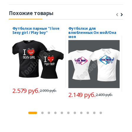
Похожие товары
Футболки парные "I love
Футболки для
Фут
Sexy girl / Play boy"
влюбленных Он мой/Она
влю
моя
мор
2.579 руб.
2.999 руб.
2.149 руб.
2.
2.499 руб.