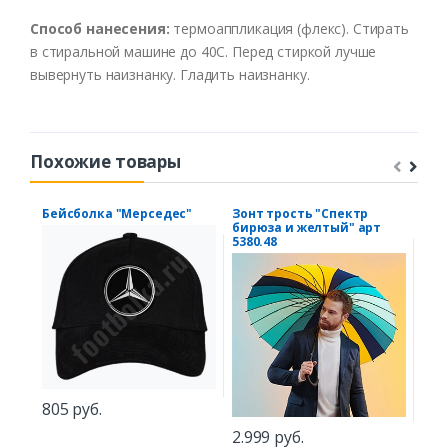
Способ нанесения:
термоаппликация (флекс). Стирать
в стиральной машине до 40С. Перед стиркой лучше
вывернуть наизнанку. Гладить наизнанку.
Похожие товары
Бейсболка "Мерседес"
Зонт трость "Спектр
Наб
бирюза и желтый" арт
5380.48
805 руб.
2.2
2.999 руб.