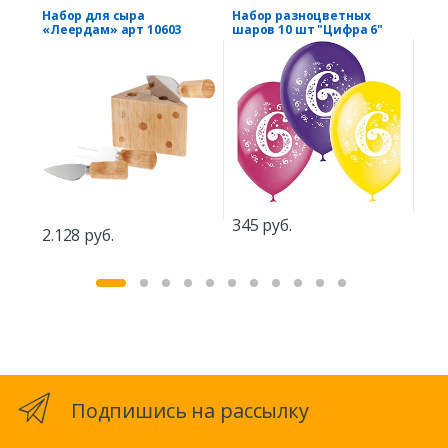
Набор для сыра
Набор разноцветных
Пле
«Леердам» арт 10603
шаров 10 шт "Цифра 6"
кра
3.2
345 руб.
2.128 руб.
Подпишись на рассылку