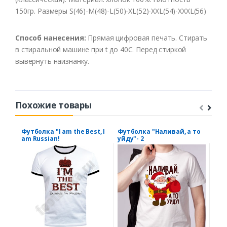
150гр. Размеры S(46)-M(48)-L(50)-XL(52)-XXL(54)-XXXL(56)
Способ нанесения:
Прямая цифровая печать. Стирать
в стиральной машине при t до 40С. Перед стиркой
вывернуть наизнанку.
Похожие товары
Футболка "I am the Best, I
Футболка "Наливай, а то
Фут
am Russian!
уйду"- 2
год
ме