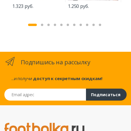
1.323 руб.
1.250 руб.
1.2
Подпишись на рассылку
...и получи
доступ к секретным скидкам!
Email адрес
Подписаться