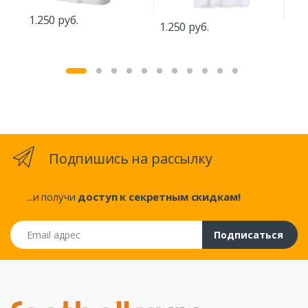
1.5
1.250 руб.
1.250 руб.
Подпишись на рассылку
...и получи
доступ к секретным скидкам!
Email адрес
Подписаться