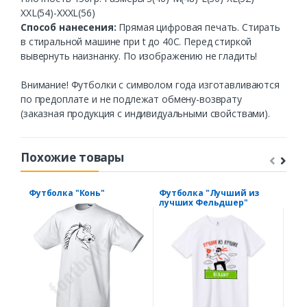
XXL(54)-XXXL(56)
Способ нанесения:
Прямая цифровая печать. Стирать
в стиральной машине при t до 40С. Перед стиркой
вывернуть наизнанку. По изображению не гладить!
Внимание! Футболки с символом года изготавливаются
по предоплате и не подлежат обмену-возврату
(заказная продукция с индивидуальными свойствами).
Похожие товары
Футболка "Конь"
Футболка "Лучший из
Фут
лучших Фельдшер"