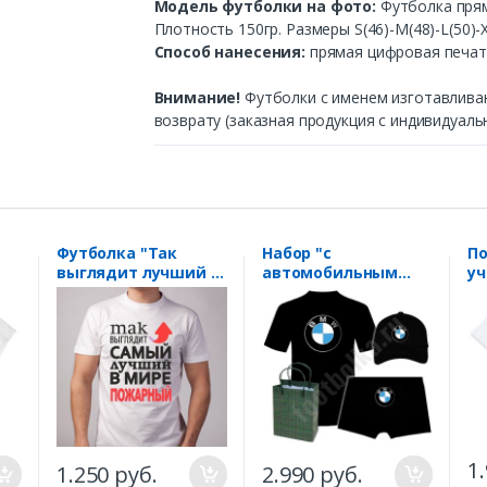
Модель футболки на фото:
Футболка прям
Плотность 150гр. Размеры S(46)-M(48)-L(50)-X
Способ нанесения:
прямая цифровая печать
Внимание!
Футболки с именем изготавлива
возврату (заказная продукция с индивидуаль
Футболка "Так
Набор "с
По
выглядит лучший в
автомобильным
у
мире пожарный"
логотипом BMW" на
К
стрелка
заказ
"Л
1
1.250 руб.
2.990 руб.