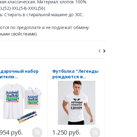
ая классическая. Материал: хлопок 100%.
L(52)-XXL(54)-XXXL(56)
. Стирать в стиральной машине до 30С.
ются по предоплате и не подлежат обмену-
ными свойствами).
дарочный набор
Футболка "Легенды
Футболка 
чителю
рождаются в
Волк (Свет
раеведения
декабре"
темноте и
учший учитель"
ультрафиол
SALE
1.674
.954 руб.
1.250 руб.
2.