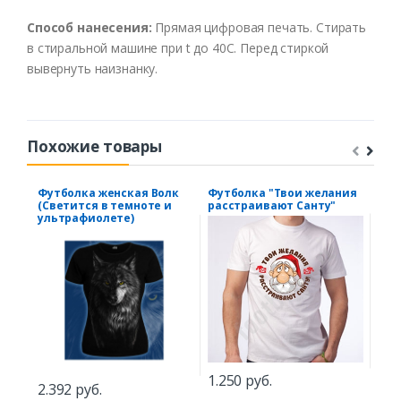
Способ нанесения:
Прямая цифровая печать. Стирать
в стиральной машине при t до 40С. Перед стиркой
вывернуть наизнанку.
Похожие товары
Футболка женская Волк
Футболка "Твои желания
Фут
(Светится в темноте и
расстраивают Санту"
бар
ультрафиолете)
1.250 руб.
1.2
2.392 руб.