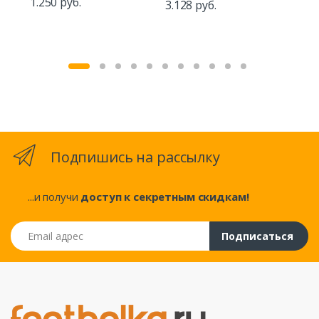
1.250 руб.
3.128 руб.
1.5
Подпишись на рассылку
...и получи
доступ к секретным скидкам!
Email адрес
Подписаться