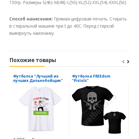
150гр. Размеры S(46)-M(48)-L(50)-XL(52)-XXL(54)-XXXL(56)
Способ нанесения:
Прямая цифровая печать. Стирать
в стиральной машине при t до 40С. Перед стиркой
вывернуть наизнанку.
Похожие товары
Футболка "Лучший из
Футболка FREEdom
Фут
лучших Дальнобойщик"
"Pistols"
луч
зве