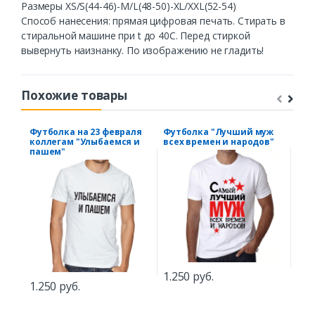
Размеры XS/S(44-46)-M/L(48-50)-XL/XXL(52-54)
Способ нанесения: прямая цифровая печать. Стирать в
стиральной машине при t до 40С. Перед стиркой
вывернуть наизнанку. По изображению не гладить!
Похожие товары
Футболка на 23 февраля
Футболка "Лучший муж
Фут
коллегам "Улыбаемся и
всех времен и народов"
кры
пашем"
1.250 руб.
1.5
1.250 руб.