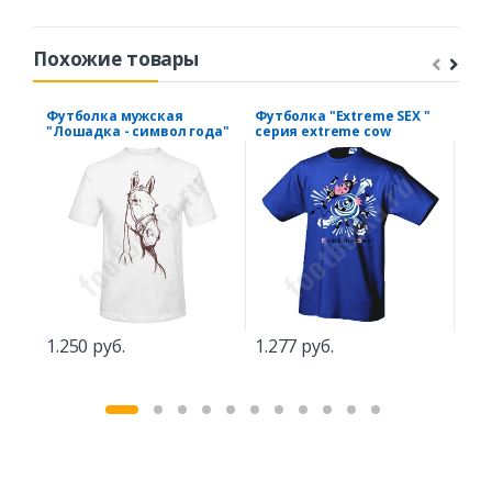
Похожие товары
Футболка мужская
Футболка "Extreme SEX "
Фут
"Лошадка - символ года"
серия extreme cow
23 
ВМ
1.250 руб.
1.277 руб.
1.2