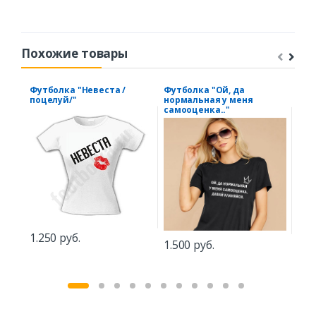
Похожие товары
Футболка "Невеста /
Футболка "Ой, да
Фут
поцелуй/"
нормальная у меня
"Мо
самооценка.."
1.2
1.250 руб.
1.500 руб.