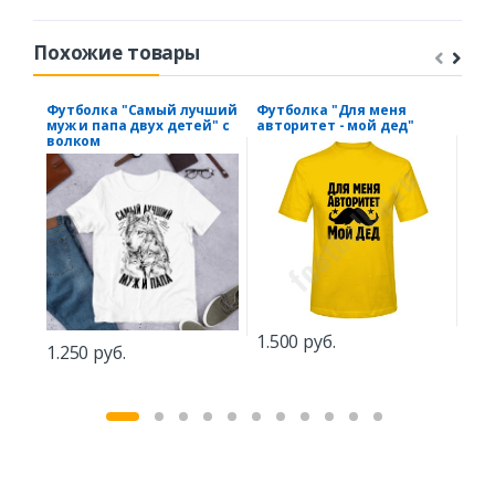
Похожие товары
Футболка "Самый лучший
Футболка "Для меня
Под
муж и папа двух детей" с
авторитет - мой дед"
учи
волком
мал
учи
1.500 руб.
1.250 руб.
1.9