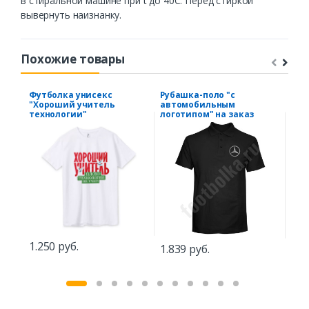
в стиральной машине при t до 40С. Перед стиркой
вывернуть наизнанку.
Похожие товары
Футболка унисекс
Рубашка-поло "с
Фут
"Хороший учитель
автомобильным
хэш
технологии"
логотипом" на заказ
1.5
1.250 руб.
1.839 руб.