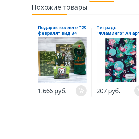
Похожие товары
Подарок коллеге "23
Тетрадь
февраля" вид 34
"Фламинго" А4 ар
4180605
1.666 руб.
207 руб.