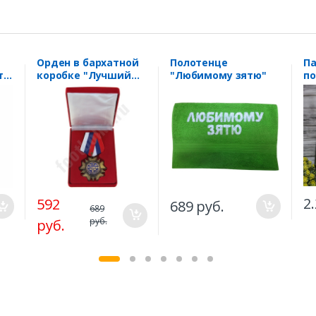
Орден в бархатной
Полотенце
П
т.
коробке "Лучший
"Любимому зятю"
по
муж"
"К
2
592
689 руб.
689
руб.
руб.