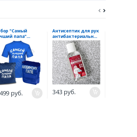
бор "Самый
Антисептик для рук
Большой "
чший папа"
антибактериальный
набор" в к
лотенце
«Винишко»
(титул, фут
343 руб.
.499 руб.
1.633 руб