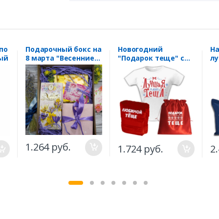
по
Подарочный бокс на
Новогодний
На
ый
8 марта "Весенние
"Подарок теще" с
лу
цветы"
полотенцем
по
1.264 руб.
1.724 руб.
2