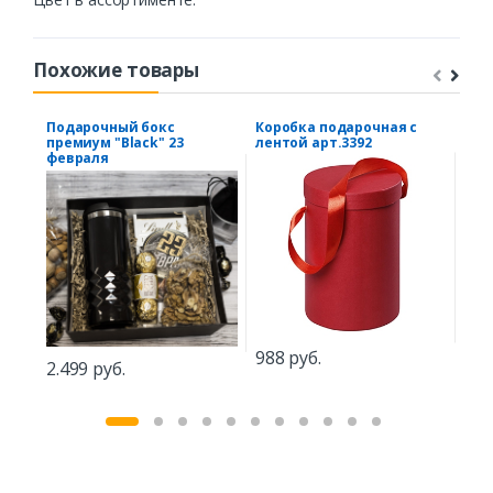
Похожие товары
Подарочный бокс
Коробка подарочная с
Под
премиум "Black" 23
лентой арт.3392
"Де
февраля
988 руб.
1.2
2.499 руб.