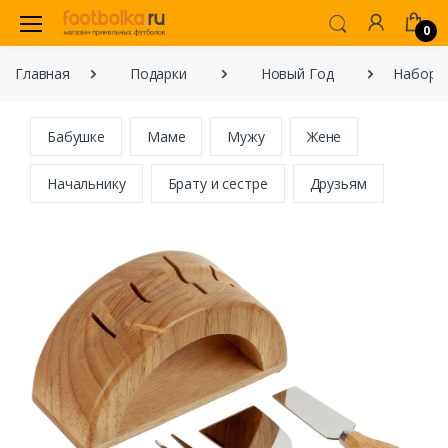
0
Главная
Подарки
Новый Год
Набор д
Бабушке
Маме
Мужу
Жене
Начальнику
Брату и сестре
Друзьям