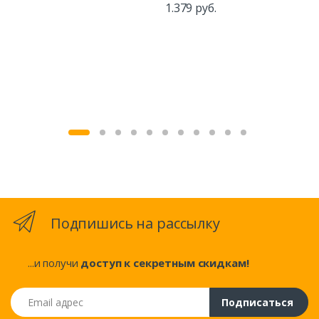
1.379 руб.
308
Подпишись на рассылку
...и получи
доступ к секретным скидкам!
Email адрес
Подписаться