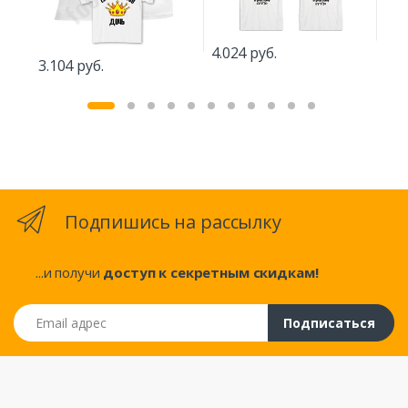
4.024 руб.
3.1
3.104 руб.
Подпишись на рассылку
...и получи
доступ к секретным скидкам!
Email адрес
Подписаться