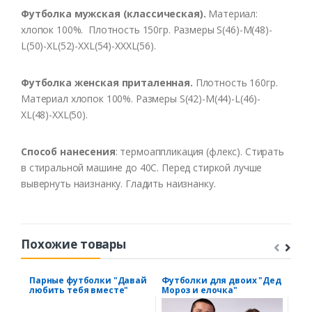
Футболка мужская (классическая).
Материал:
хлопок 100%. Плотность 150гр. Размеры S(46)-M(48)-
L(50)-XL(52)-XXL(54)-XXXL(56).
Футболка женская приталенная.
Плотность 160гр.
Материал хлопок 100%. Размеры S(42)-M(44)-L(46)-
XL(48)-XXL(50).
Способ нанесения
: термоаппликация (флекс). Стирать
в стиральной машине до 40С. Перед стиркой лучше
вывернуть наизнанку. Гладить наизнанку.
Похожие товары
Парные футболки "Давай
Футболки для двоих "Дед
Пар
любить тебя вместе"
Мороз и елочка"
при
теб