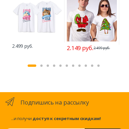
2.499 руб.
2.149 руб.
2.499 руб.
2.
Подпишись на рассылку
...и получи
доступ к секретным скидкам!